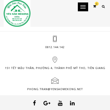
0
Toggle
navigation
0812.144.142
151 TẾT MẬU THÂN, PHƯỜNG 4, THÀNH PHỐ MỸ THO, TIỀN GIANG
PHONG.TRAN@YENSAOMEKONG.NET